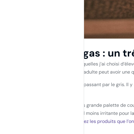
La laine des Alpagas : un tré
L’une des raisons principales pour lesquelles j’ai choisi d’él
pour qualifier la finesse de la fibre; un adulte peut avoir une 
Les couleurs vont du blanc au noir, en passant par le gris. Il 
de l’animal et ne sont pas artificielles.
L’alpaga est l’animal qui produit la plus grande palette de c
contient pas de lanoline, ce qui la rend moins irritante pour 
accessoires de haute qualité.
Découvrez les produits que l’on