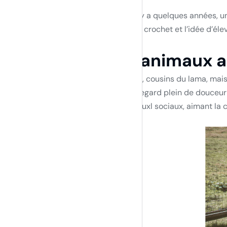
Mais pourquoi élever des Alpagas ? Il y a quelques années, un
l’animal me fascine ! De plus, je fais du crochet et l’idée d’é
Les alpagas, des animaux 
Les alpagas sont des petits camélidés, cousins du lama, mais b
présente sur l’exploitation. Avec leur regard plein de douceur e
vivent en troupeaux et sont des animauxl sociaux, aimant la