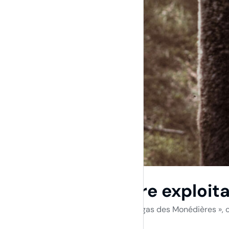
À l'origine de notre exploit
Si notre exploitation se nomme « Alpagas des Monédières », c
formidables compagnons de route.