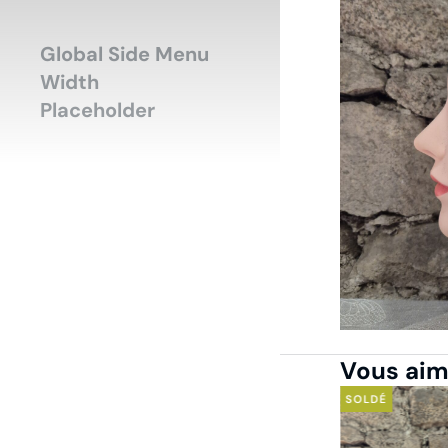
Accueil
Mode-H
Vous êtes ici :
Global Side Menu
Width
Placeholder
Vous aime
É
SOLDÉ
SOLDÉ