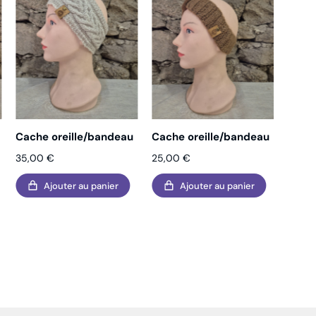
Cache oreille/bandeau
Cache oreille/bandeau
Cache
35,00
€
25,00
€
25,0
Ajouter au panier
Ajouter au panier