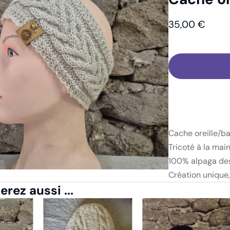
abillement
Cache-oreilles
Cache oreille/bandeau
35,00
€
Cache oreille/b
Tricoté à la mai
100% alpaga de
Création unique,
rez aussi ...