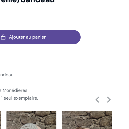
Ajouter au panier
andeau
n
s Monédières
 1 seul exemplaire.