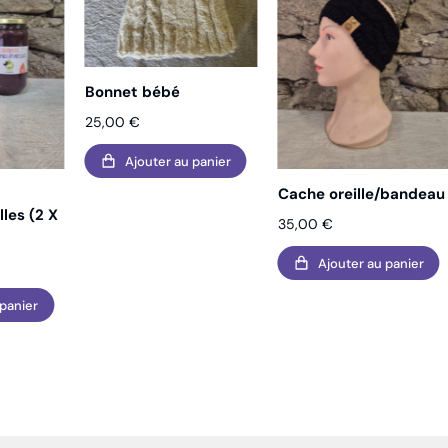
Bonnet bébé
25,00
€
Ajouter au panier
Cache oreille/bandeau
les (2 X
35,00
€
Ajouter au panier
 panier