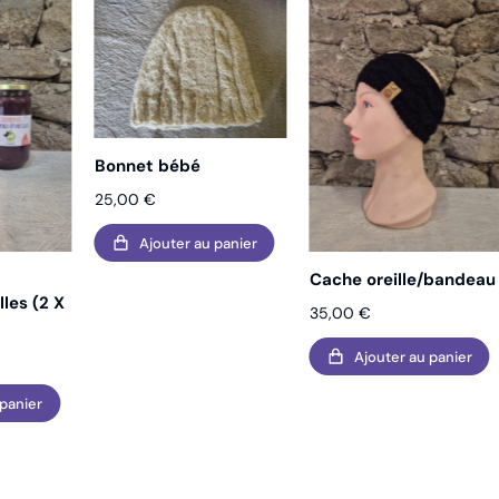
Bonnet bébé
25,00
€
Ajouter au panier
Cache oreille/bandeau
les (2 X
35,00
€
Ajouter au panier
 panier