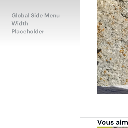
Accueil
Mode-H
Vous êtes ici :
Global Side Menu
Width
Placeholder
Vous aime