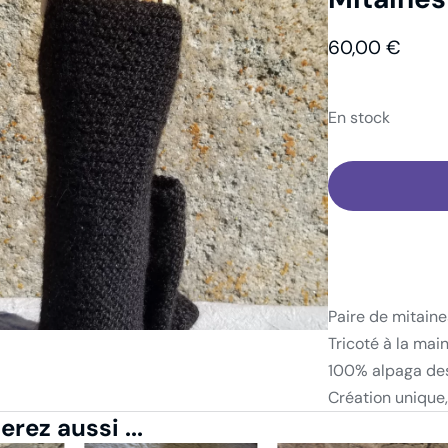
abillement
Gants/mitaines
Mitaines
60,00
€
En stock
Paire de mitaine
Tricoté à la mai
100% alpaga de
Création unique,
rez aussi ...