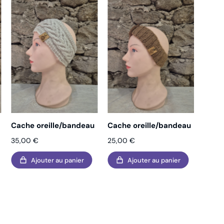
Cache oreille/bandeau
Cache oreille/bandeau
Cache
35,00
€
25,00
€
25,0
Ajouter au panier
Ajouter au panier