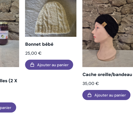
Bonnet bébé
25,00
€
Ajouter au panier
Cache oreille/bandeau
les (2 X
35,00
€
Ajouter au panier
 panier