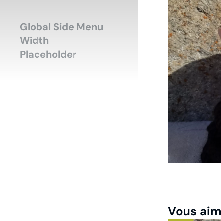
Accueil
Mode-H
Vous êtes ici :
Global Side Menu
Width
Placeholder
Vous aime