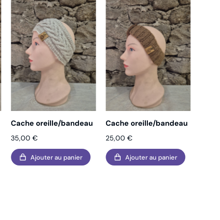
Cache oreille/bandeau
Cache oreille/bandeau
Cache
35,00
€
25,00
€
25,0
Ajouter au panier
Ajouter au panier