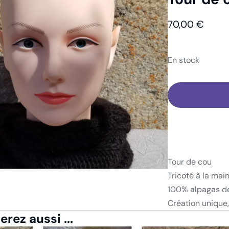
abillement
Tour de cou
Tour de cou
70,00
€
En stock
Tour de cou
Tricoté à la mai
100% alpagas d
Création unique,
rez aussi ...