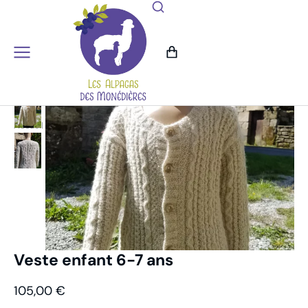
Accueil
Mode-Habillement
Veste
Veste enfant 6-7 ans
Vous êtes ici :
Veste enfant 6-7 ans
105,00
€