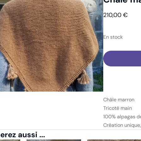
abillement
Châle
Châle marron
210,00
€
En stock
Châle marron
Tricoté main
100% alpagas d
Création unique,
rez aussi ...