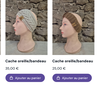
Cache oreille/bandeau
Cache oreille/bandeau
Cache
35,00
€
25,00
€
25,0
Ajouter au panier
Ajouter au panier