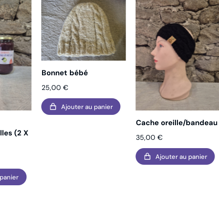
Bonnet bébé
25,00
€
Ajouter au panier
Cache oreille/bandeau
les (2 X
35,00
€
Ajouter au panier
 panier