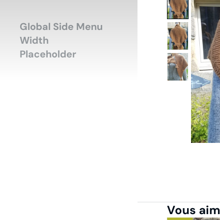
Accueil
Mode-H
Vous êtes ici :
Global Side Menu
Width
Placeholder
Vous aime