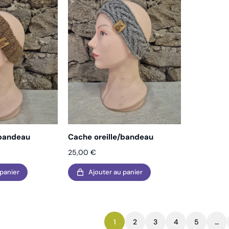
/bandeau
Cache oreille/bandeau
25,00
€
 panier
Ajouter au panier
1
2
3
4
5
…