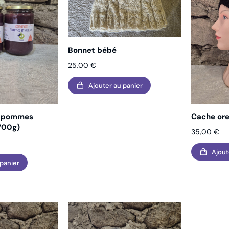
Bonnet bébé
25,00
€
Ajouter au panier
s pommes
Cache ore
 700g)
35,00
€
Ajout
 panier