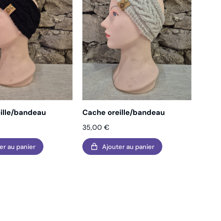
ille/bandeau
Cache oreille/bandeau
35,00
€
er au panier
Ajouter au panier