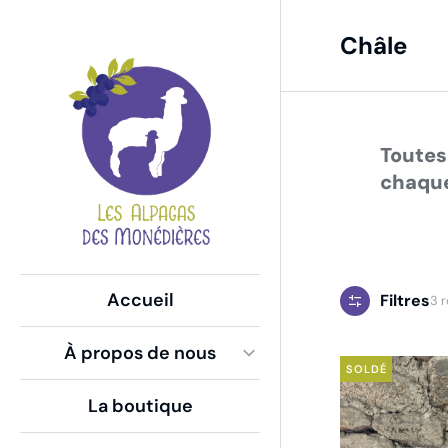
Châle
Vous ê
Global Side Menu
Width
Placeholder
Toutes
chaque
Accueil
Filtres
3 r
À propos de nous
SOLDÉ
La boutique