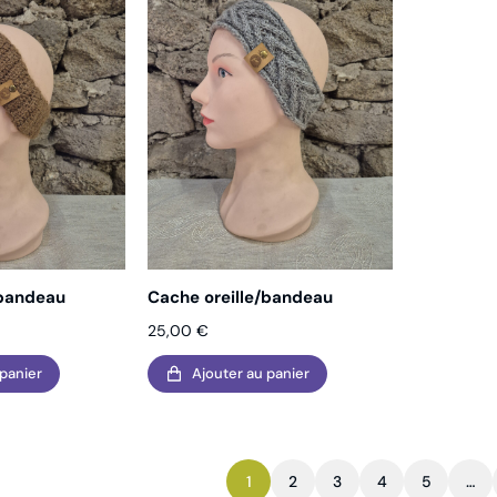
/bandeau
Cache oreille/bandeau
25,00
€
 panier
Ajouter au panier
1
2
3
4
5
…