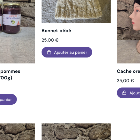
Bonnet bébé
25,00
€
Ajouter au panier
s pommes
Cache ore
 700g)
35,00
€
Ajout
 panier