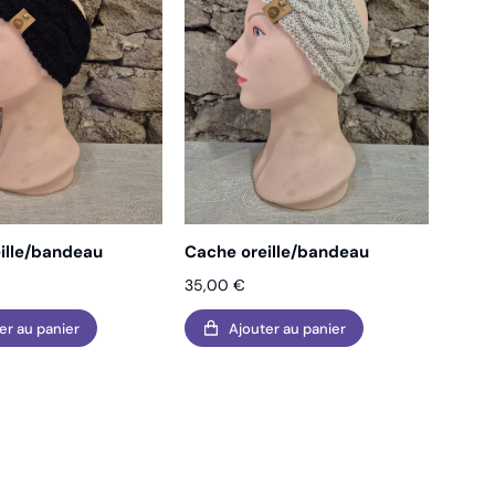
ille/bandeau
Cache oreille/bandeau
35,00
€
er au panier
Ajouter au panier