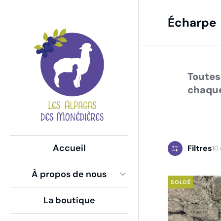
Écharpe
V
Global Side Menu
Width
Placeholder
Toutes
chaque
Accueil
Filtres
10 
À propos de nous
SOLDÉ
La boutique