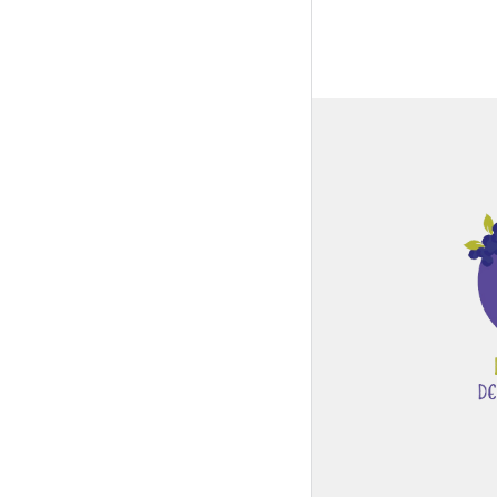
Global Side Menu
Width
Placeholder