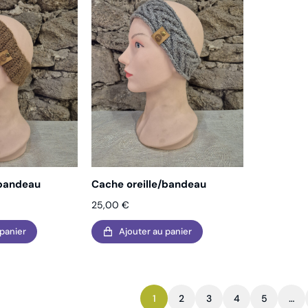
/bandeau
Cache oreille/bandeau
25,00
€
 panier
Ajouter au panier
1
2
3
4
5
…