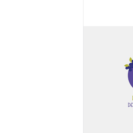
Global Side Menu
Width
Placeholder