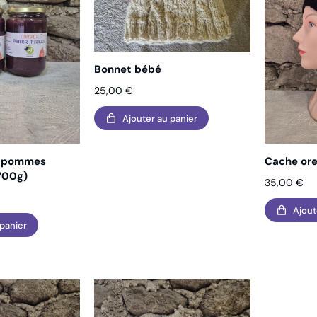
Bonnet bébé
25,00
€
Ajouter au panier
s pommes
Cache ore
 700g)
35,00
€
Ajout
 panier