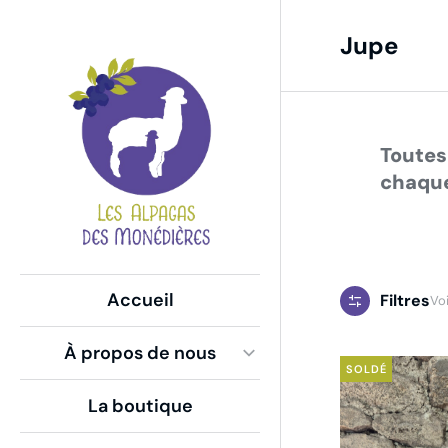
Jupe
Vous êt
Global Side Menu
Width
Placeholder
Toutes
chaque
Accueil
Filtres
Voi
À propos de nous
SOLDÉ
La boutique