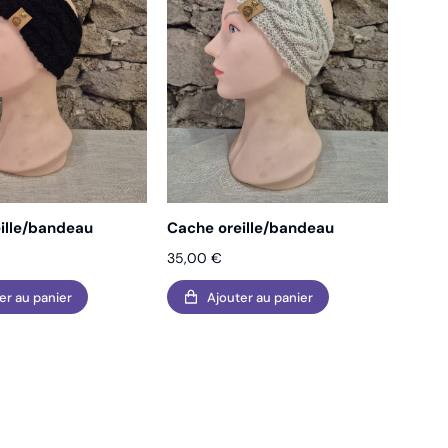
ille/bandeau
Cache oreille/bandeau
35,00
€
er au panier
Ajouter au panier