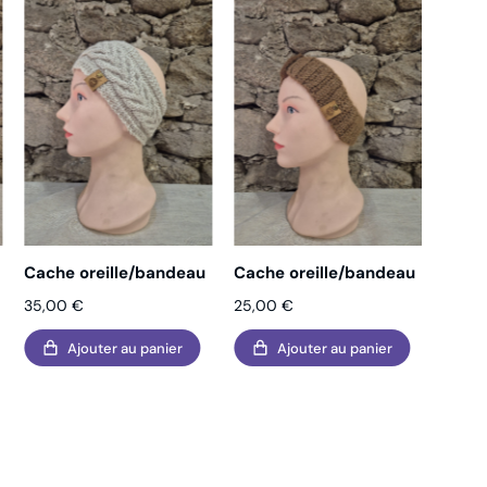
Cache oreille/bandeau
Cache oreille/bandeau
Cache
35,00
€
25,00
€
25,0
Ajouter au panier
Ajouter au panier