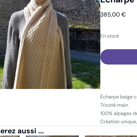
abillement
Écharpe
Écharpe beige clair
385,00
€
En stock
Écharpe beige cl
Tricoté main
100% alpagas d
Création unique,
rez aussi ...