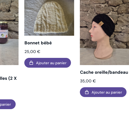
Bonnet bébé
25,00
€
Ajouter au panier
Cache oreille/bandeau
les (2 X
35,00
€
Ajouter au panier
 panier