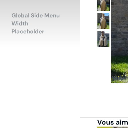
Accueil
Mode-H
Vous êtes ici :
Global Side Menu
Width
Placeholder
Vous aime