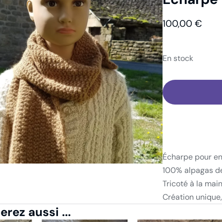
abillement
Écharpe
Écharpe enfant
100,00
€
En stock
Écharpe pour en
100% alpagas d
Tricoté à la mai
Création unique,
rez aussi ...