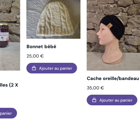
Bonnet bébé
25,00
€
Ajouter au panier
Cache oreille/bandeau
les (2 X
35,00
€
Ajouter au panier
 panier