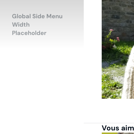
Accueil
Mode-H
Vous êtes ici :
Global Side Menu
Width
Placeholder
Vous aime