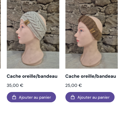
Cache oreille/bandeau
Cache oreille/bandeau
Cache
35,00
€
25,00
€
25,0
Ajouter au panier
Ajouter au panier