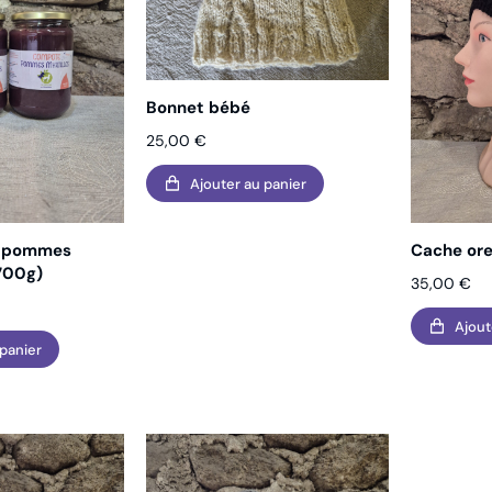
Bonnet bébé
25,00
€
Ajouter au panier
s pommes
Cache ore
 700g)
35,00
€
Ajout
 panier