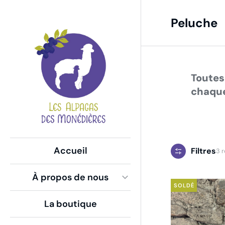
Peluche
Vo
Global Side Menu
Width
Placeholder
Toutes
chaque
Accueil
Filtres
3 r
À propos de nous
SOLDÉ
La boutique