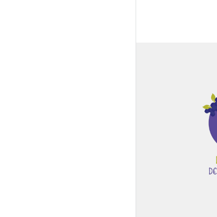
Global Side Menu
Width
Placeholder