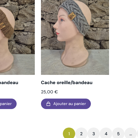
/bandeau
Cache oreille/bandeau
25,00
€
 panier
Ajouter au panier
1
2
3
4
5
…