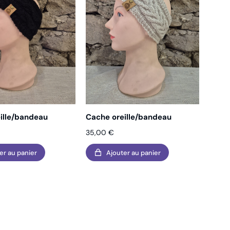
ille/bandeau
Cache oreille/bandeau
35,00
€
er au panier
Ajouter au panier