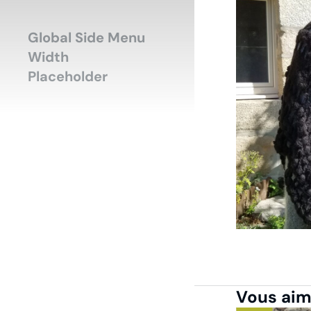
Accueil
Mode-H
Vous êtes ici :
Global Side Menu
Width
Placeholder
Vous aime