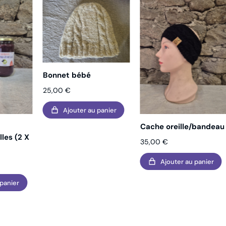
Bonnet bébé
25,00
€
Ajouter au panier
Cache oreille/bandeau
les (2 X
35,00
€
Ajouter au panier
 panier