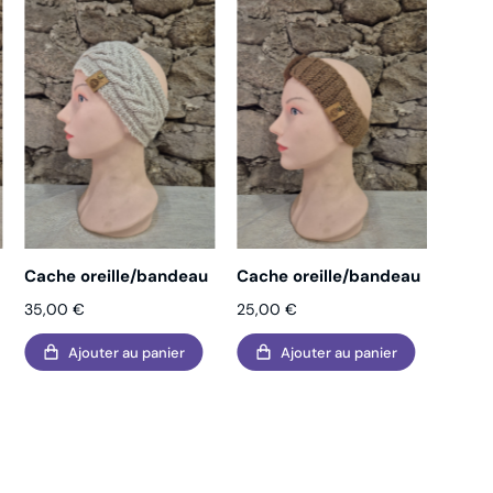
Cache oreille/bandeau
Cache oreille/bandeau
Cache
35,00
€
25,00
€
25,0
Ajouter au panier
Ajouter au panier