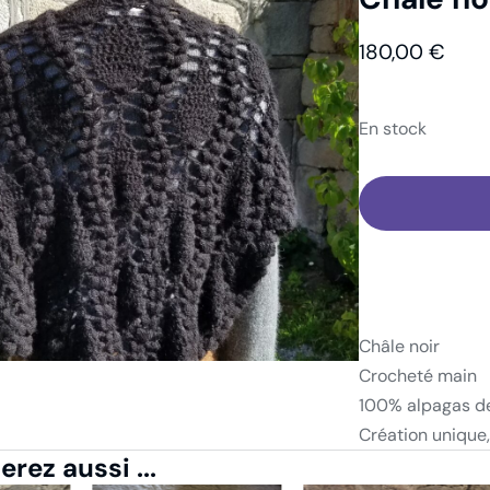
abillement
Châle
Châle noir
180,00
€
En stock
Châle noir
Crocheté main
100% alpagas d
Création unique,
rez aussi ...